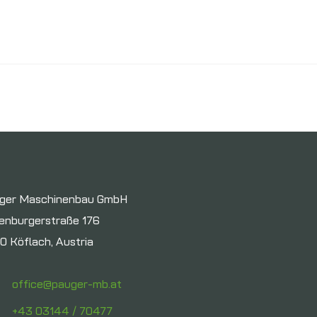
ger Maschinenbau GmbH
enburgerstraße 176
0 Köflach, Austria
office@pauger-mb.at
+43 03144 / 70477