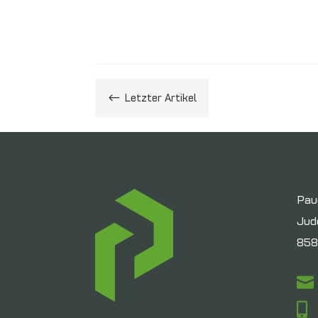
#
Letzter Artikel
Pau
Jud
858

