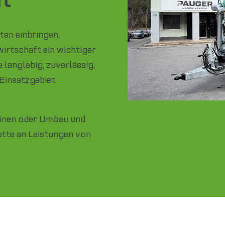
ten einbringen,
wirtschaft ein wichtiger
 langlebig, zuverlässig,
 Einsatzgebiet
inen oder Umbau und
ette an Leistungen von