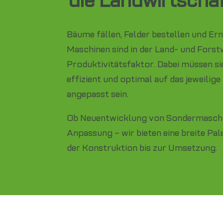
Bäume fällen, Felder bestellen und Ern
Maschinen sind in der Land- und Forst
Produktivitätsfaktor. Dabei müssen sie
effizient und optimal auf das jeweilige
angepasst sein.
Ob Neuentwicklung von Sondermasch
Anpassung – wir bieten eine breite Pal
der Konstruktion bis zur Umsetzung.